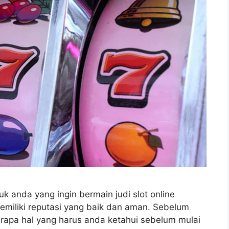
k anda yang ingin bermain judi slot online
memiliki reputasi yang baik dan aman. Sebelum
apa hal yang harus anda ketahui sebelum mulai