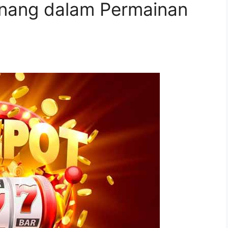
nang dalam Permainan