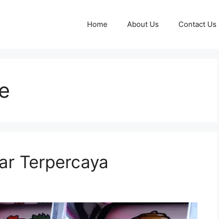
Home
About Us
Contact Us
ne
ar Terpercaya