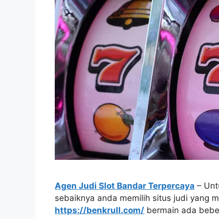
Agen Judi Slot Bandar Terpercaya
– Untu
sebaiknya anda memilih situs judi yang 
https://benkrull.com/
bermain ada beber