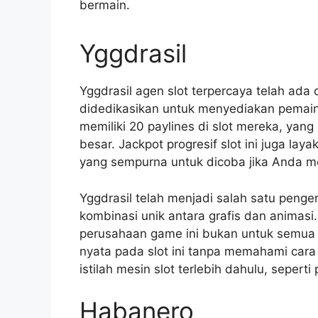
bermain.
Yggdrasil
Yggdrasil agen slot terpercaya telah ada 
didedikasikan untuk menyediakan pemain 
memiliki 20 paylines di slot mereka, yan
besar. Jackpot progresif slot ini juga lay
yang sempurna untuk dicoba jika Anda m
Yggdrasil telah menjadi salah satu penge
kombinasi unik antara grafis dan animasi. T
perusahaan game ini bukan untuk semua
nyata pada slot ini tanpa memahami cara
istilah mesin slot terlebih dahulu, sepert
Habanero