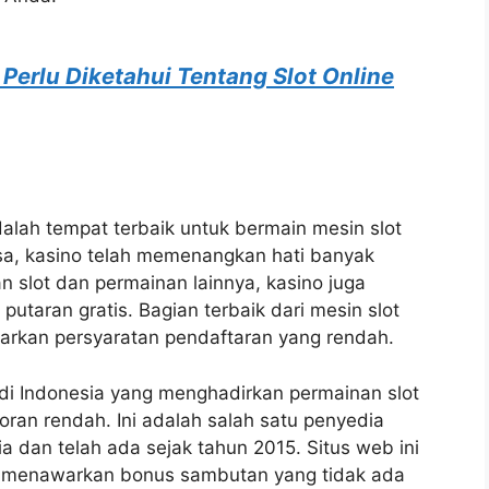
Perlu Diketahui Tentang Slot Online
alah tempat terbaik untuk bermain mesin slot
asa, kasino telah memenangkan hati banyak
 slot dan permainan lainnya, kasino juga
aran gratis. Bagian terbaik dari mesin slot
rkan persyaratan pendaftaran yang rendah.
 di Indonesia yang menghadirkan permainan slot
oran rendah. Ini adalah salah satu penyedia
ia dan telah ada sejak tahun 2015. Situs web ini
 menawarkan bonus sambutan yang tidak ada