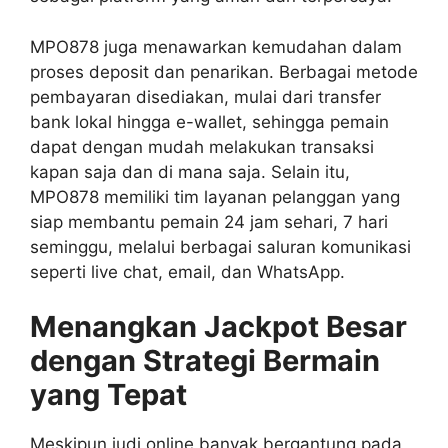
MPO878 juga menawarkan kemudahan dalam
proses deposit dan penarikan. Berbagai metode
pembayaran disediakan, mulai dari transfer
bank lokal hingga e-wallet, sehingga pemain
dapat dengan mudah melakukan transaksi
kapan saja dan di mana saja. Selain itu,
MPO878 memiliki tim layanan pelanggan yang
siap membantu pemain 24 jam sehari, 7 hari
seminggu, melalui berbagai saluran komunikasi
seperti live chat, email, dan WhatsApp.
Menangkan Jackpot Besar
dengan Strategi Bermain
yang Tepat
Meskipun judi online banyak bergantung pada