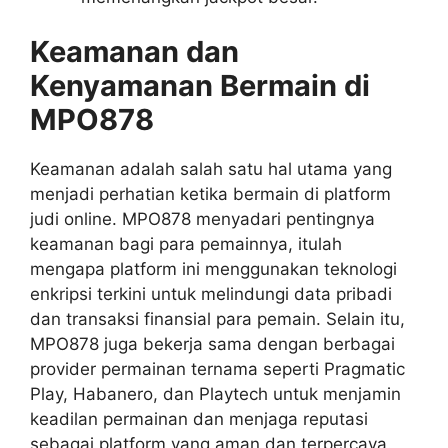
Keamanan dan
Kenyamanan Bermain di
MPO878
Keamanan adalah salah satu hal utama yang
menjadi perhatian ketika bermain di platform
judi online. MPO878 menyadari pentingnya
keamanan bagi para pemainnya, itulah
mengapa platform ini menggunakan teknologi
enkripsi terkini untuk melindungi data pribadi
dan transaksi finansial para pemain. Selain itu,
MPO878 juga bekerja sama dengan berbagai
provider permainan ternama seperti Pragmatic
Play, Habanero, dan Playtech untuk menjamin
keadilan permainan dan menjaga reputasi
sebagai platform yang aman dan terpercaya.