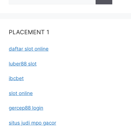
for:
PLACEMENT 1
daftar slot online
luber88 slot
ibcbet
slot online
gercep88 login
situs judi mpo gacor