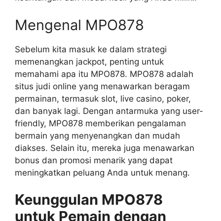
Mengenal MPO878
Sebelum kita masuk ke dalam strategi
memenangkan jackpot, penting untuk
memahami apa itu MPO878. MPO878 adalah
situs judi online yang menawarkan beragam
permainan, termasuk slot, live casino, poker,
dan banyak lagi. Dengan antarmuka yang user-
friendly, MPO878 memberikan pengalaman
bermain yang menyenangkan dan mudah
diakses. Selain itu, mereka juga menawarkan
bonus dan promosi menarik yang dapat
meningkatkan peluang Anda untuk menang.
Keunggulan MPO878
untuk Pemain dengan