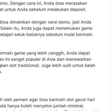
demo. Dengan cara ini, Anda bisa merasakan
pat untuk Anda sebelum melakukan deposit.
 bisa dimainkan dengan versi demo, jadi Anda
ih. Selain itu, Anda juga dapat menemukan game
lajari seluk-beluknya sebelum mulai bermain
ermain game yang lebih canggih, Anda dapat
n ini sangat populer di Asia dan menawarkan
an slot tradisional. Juga lebih sulit untuk kalah
u.
i oleh pemain agar bisa bermain slot gacor hari
Anda hanya boleh menyetor jumlah minimal.