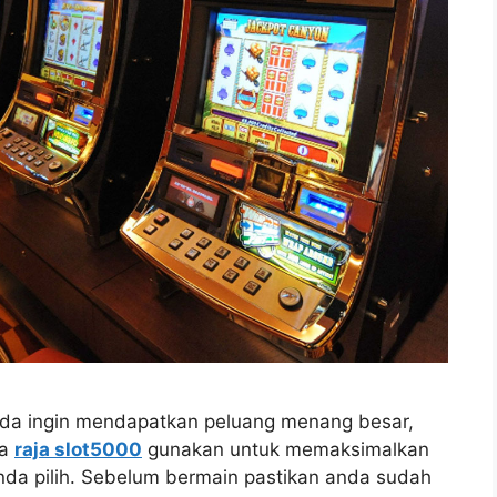
nda ingin mendapatkan peluang menang besar,
da
raja slot5000
gunakan untuk memaksimalkan
a pilih. Sebelum bermain pastikan anda sudah