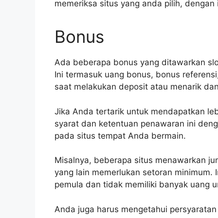
memeriksa situs yang anda pilih, dengan
Bonus
Ada beberapa bonus yang ditawarkan slot
Ini termasuk uang bonus, bonus referensi,
saat melakukan deposit atau menarik dan
Jika Anda tertarik untuk mendapatkan l
syarat dan ketentuan penawaran ini deng
pada situs tempat Anda bermain.
Misalnya, beberapa situs menawarkan ju
yang lain memerlukan setoran minimum. I
pemula dan tidak memiliki banyak uang u
Anda juga harus mengetahui persyaratan 