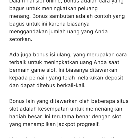
Dalam hal slot online, bonus adalah cara yang
bagus untuk meningkatkan peluang
menang. Bonus sambutan adalah contoh yang
bagus untuk ini karena biasanya
menggandakan jumlah uang yang Anda
setorkan.
Ada juga bonus isi ulang, yang merupakan cara
terbaik untuk meningkatkan uang Anda saat
bermain game slot. Ini biasanya ditawarkan
kepada pemain yang telah melakukan deposit
dan dapat ditebus berkali-kali.
Bonus lain yang ditawarkan oleh beberapa situs
slot adalah kesempatan untuk memenangkan
hadiah besar. Ini terutama benar dengan slot
yang menampilkan jackpot progresif.