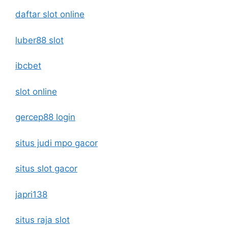
daftar slot online
luber88 slot
ibcbet
slot online
gercep88 login
situs judi mpo gacor
situs slot gacor
japri138
situs raja slot