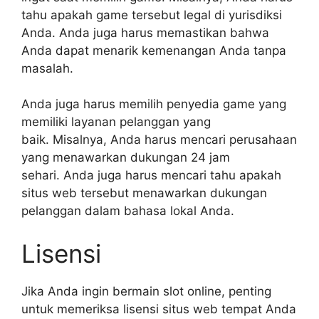
tahu apakah game tersebut legal di yurisdiksi
Anda. Anda juga harus memastikan bahwa
Anda dapat menarik kemenangan Anda tanpa
masalah.
Anda juga harus memilih penyedia game yang
memiliki layanan pelanggan yang
baik. Misalnya, Anda harus mencari perusahaan
yang menawarkan dukungan 24 jam
sehari. Anda juga harus mencari tahu apakah
situs web tersebut menawarkan dukungan
pelanggan dalam bahasa lokal Anda.
Lisensi
Jika Anda ingin bermain slot online, penting
untuk memeriksa lisensi situs web tempat Anda