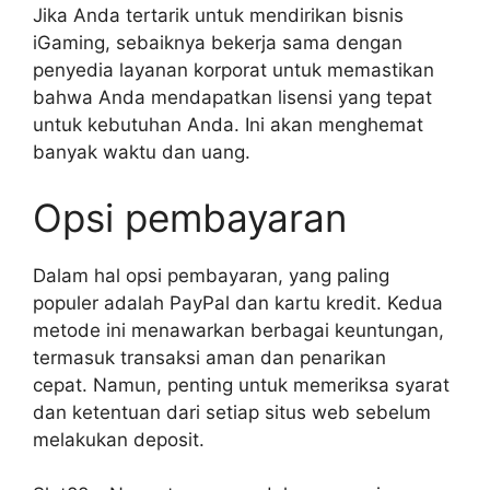
Jika Anda tertarik untuk mendirikan bisnis
iGaming, sebaiknya bekerja sama dengan
penyedia layanan korporat untuk memastikan
bahwa Anda mendapatkan lisensi yang tepat
untuk kebutuhan Anda. Ini akan menghemat
banyak waktu dan uang.
Opsi pembayaran
Dalam hal opsi pembayaran, yang paling
populer adalah PayPal dan kartu kredit. Kedua
metode ini menawarkan berbagai keuntungan,
termasuk transaksi aman dan penarikan
cepat. Namun, penting untuk memeriksa syarat
dan ketentuan dari setiap situs web sebelum
melakukan deposit.