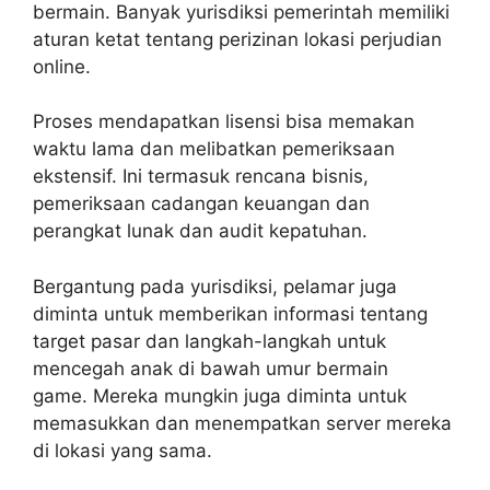
bermain. Banyak yurisdiksi pemerintah memiliki
aturan ketat tentang perizinan lokasi perjudian
online.
Proses mendapatkan lisensi bisa memakan
waktu lama dan melibatkan pemeriksaan
ekstensif. Ini termasuk rencana bisnis,
pemeriksaan cadangan keuangan dan
perangkat lunak dan audit kepatuhan.
Bergantung pada yurisdiksi, pelamar juga
diminta untuk memberikan informasi tentang
target pasar dan langkah-langkah untuk
mencegah anak di bawah umur bermain
game. Mereka mungkin juga diminta untuk
memasukkan dan menempatkan server mereka
di lokasi yang sama.