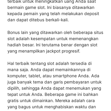
terbaik untuk meningkatkan uang Anda saat
bermain game slot. Ini biasanya ditawarkan
kepada pemain yang telah melakukan deposit
dan dapat ditebus berkali-kali.
Bonus lain yang ditawarkan oleh beberapa situs
slot adalah kesempatan untuk memenangkan
hadiah besar. Ini terutama benar dengan slot
yang menampilkan jackpot progresif.
Hal terbaik tentang slot adalah tersedia di
mana saja. Anda dapat memainkannya di
komputer, tablet, atau smartphone Anda. Ada
juga banyak tema dan garis pembayaran untuk
dipilih, sehingga Anda dapat menemukan yang
tepat untuk Anda. Beberapa game ini bahkan
gratis untuk dimainkan. Mereka adalah cara
yang bagus untuk menghabiskan waktu dan