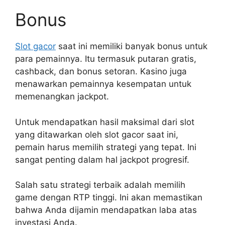
Bonus
Slot gacor
saat ini memiliki banyak bonus untuk
para pemainnya. Itu termasuk putaran gratis,
cashback, dan bonus setoran. Kasino juga
menawarkan pemainnya kesempatan untuk
memenangkan jackpot.
Untuk mendapatkan hasil maksimal dari slot
yang ditawarkan oleh slot gacor saat ini,
pemain harus memilih strategi yang tepat. Ini
sangat penting dalam hal jackpot progresif.
Salah satu strategi terbaik adalah memilih
game dengan RTP tinggi. Ini akan memastikan
bahwa Anda dijamin mendapatkan laba atas
investasi Anda.