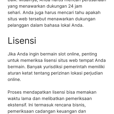
yang menawarkan dukungan 24 jam
sehari. Anda juga harus mencari tahu apakah
situs web tersebut menawarkan dukungan
pelanggan dalam bahasa lokal Anda.
Lisensi
Jika Anda ingin bermain slot online, penting
untuk memeriksa lisensi situs web tempat Anda
bermain. Banyak yurisdiksi pemerintah memiliki
aturan ketat tentang perizinan lokasi perjudian
online.
Proses mendapatkan lisensi bisa memakan
waktu lama dan melibatkan pemeriksaan
ekstensif. Ini termasuk rencana bisnis,
pemeriksaan cadangan keuangan dan