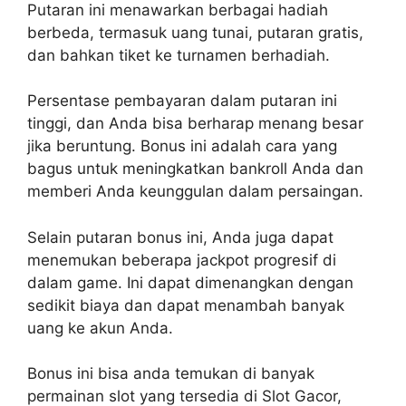
Putaran ini menawarkan berbagai hadiah
berbeda, termasuk uang tunai, putaran gratis,
dan bahkan tiket ke turnamen berhadiah.
Persentase pembayaran dalam putaran ini
tinggi, dan Anda bisa berharap menang besar
jika beruntung. Bonus ini adalah cara yang
bagus untuk meningkatkan bankroll Anda dan
memberi Anda keunggulan dalam persaingan.
Selain putaran bonus ini, Anda juga dapat
menemukan beberapa jackpot progresif di
dalam game. Ini dapat dimenangkan dengan
sedikit biaya dan dapat menambah banyak
uang ke akun Anda.
Bonus ini bisa anda temukan di banyak
permainan slot yang tersedia di Slot Gacor,