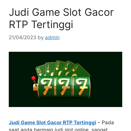
Judi Game Slot Gacor
RTP Tertinggi
21/04/2023
by
admin
Judi Game Slot Gacor RTP Tertinggi
– Pada
saat anda bermain judi slot online, sangat