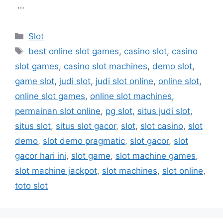
…
Categories
Slot
Tags
best online slot games
,
casino slot
,
casino
slot games
,
casino slot machines
,
demo slot
,
game slot
,
judi slot
,
judi slot online
,
online slot
,
online slot games
,
online slot machines
,
permainan slot online
,
pg slot
,
situs judi slot
,
situs slot
,
situs slot gacor
,
slot
,
slot casino
,
slot
demo
,
slot demo pragmatic
,
slot gacor
,
slot
gacor hari ini
,
slot game
,
slot machine games
,
slot machine jackpot
,
slot machines
,
slot online
,
toto slot