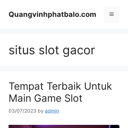
Skip
to
Quangvinhphatbalo.com
Menu
content
situs slot gacor
Tempat Terbaik Untuk
Main Game Slot
03/07/2023
by
admin