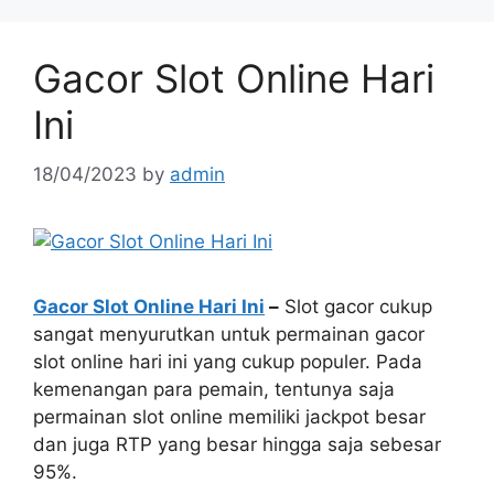
Gacor Slot Online Hari
Ini
18/04/2023
by
admin
Gacor Slot Online Hari Ini
–
Slot gacor cukup
sangat menyurutkan untuk permainan gacor
slot online hari ini yang cukup populer. Pada
kemenangan para pemain, tentunya saja
permainan slot online memiliki jackpot besar
dan juga RTP yang besar hingga saja sebesar
95%.