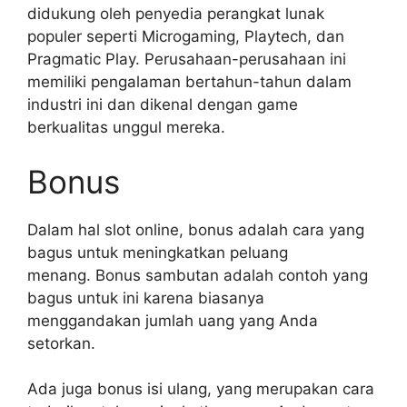
didukung oleh penyedia perangkat lunak
populer seperti Microgaming, Playtech, dan
Pragmatic Play. Perusahaan-perusahaan ini
memiliki pengalaman bertahun-tahun dalam
industri ini dan dikenal dengan game
berkualitas unggul mereka.
Bonus
Dalam hal slot online, bonus adalah cara yang
bagus untuk meningkatkan peluang
menang. Bonus sambutan adalah contoh yang
bagus untuk ini karena biasanya
menggandakan jumlah uang yang Anda
setorkan.
Ada juga bonus isi ulang, yang merupakan cara