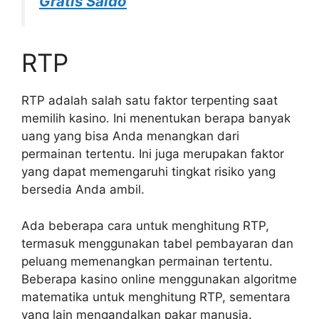
Gratis Saldo
RTP
RTP adalah salah satu faktor terpenting saat
memilih kasino. Ini menentukan berapa banyak
uang yang bisa Anda menangkan dari
permainan tertentu. Ini juga merupakan faktor
yang dapat memengaruhi tingkat risiko yang
bersedia Anda ambil.
Ada beberapa cara untuk menghitung RTP,
termasuk menggunakan tabel pembayaran dan
peluang memenangkan permainan tertentu.
Beberapa kasino online menggunakan algoritme
matematika untuk menghitung RTP, sementara
yang lain mengandalkan pakar manusia.