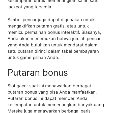
kesempatan untuk memenangkan salah satu
jackpot yang tersedia.
Simbol pencar juga dapat digunakan untuk
mengaktifkan putaran gratis, atau untuk
memicu permainan bonus interaktif. Biasanya,
Anda akan menemukan bahwa jumlah pencar
yang Anda butuhkan untuk mendarat dalam
satu putaran dirinci dalam tabel pembayaran
untuk game pilihan Anda.
Putaran bonus
Slot gacor saat ini menawarkan berbagai
putaran bonus yang bisa Anda manfaatkan.
Putaran bonus ini dapat memberi Anda
kesempatan untuk memenangkan banyak uang.
Mereka juga menawarkan berbagai garis