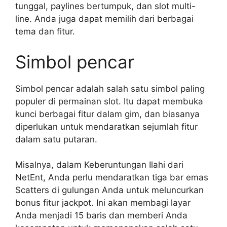
tunggal, paylines bertumpuk, dan slot multi-
line. Anda juga dapat memilih dari berbagai
tema dan fitur.
Simbol pencar
Simbol pencar adalah salah satu simbol paling
populer di permainan slot. Itu dapat membuka
kunci berbagai fitur dalam gim, dan biasanya
diperlukan untuk mendaratkan sejumlah fitur
dalam satu putaran.
Misalnya, dalam Keberuntungan Ilahi dari
NetEnt, Anda perlu mendaratkan tiga bar emas
Scatters di gulungan Anda untuk meluncurkan
bonus fitur jackpot. Ini akan membagi layar
Anda menjadi 15 baris dan memberi Anda