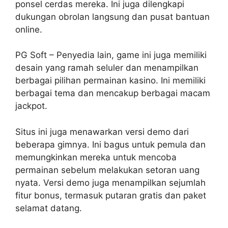
ponsel cerdas mereka. Ini juga dilengkapi
dukungan obrolan langsung dan pusat bantuan
online.
PG Soft – Penyedia lain, game ini juga memiliki
desain yang ramah seluler dan menampilkan
berbagai pilihan permainan kasino. Ini memiliki
berbagai tema dan mencakup berbagai macam
jackpot.
Situs ini juga menawarkan versi demo dari
beberapa gimnya. Ini bagus untuk pemula dan
memungkinkan mereka untuk mencoba
permainan sebelum melakukan setoran uang
nyata. Versi demo juga menampilkan sejumlah
fitur bonus, termasuk putaran gratis dan paket
selamat datang.