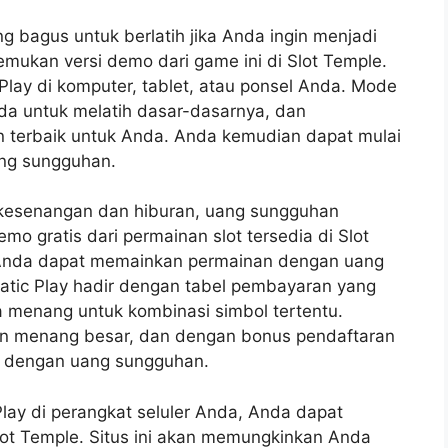
ng bagus untuk berlatih jika Anda ingin menjadi
mukan versi demo dari game ini di Slot Temple.
ay di komputer, tablet, atau ponsel Anda. Mode
a untuk melatih dasar-dasarnya, dan
terbaik untuk Anda. Anda kemudian dapat mulai
ang sungguhan.
k kesenangan dan hiburan, uang sungguhan
emo gratis dari permainan slot tersedia di Slot
t Anda dapat memainkan permainan dengan uang
tic Play hadir dengan tabel pembayaran yang
menang untuk kombinasi simbol tertentu.
ingin menang besar, dan dengan bonus pendaftaran
n dengan uang sungguhan.
lay di perangkat seluler Anda, Anda dapat
lot Temple. Situs ini akan memungkinkan Anda