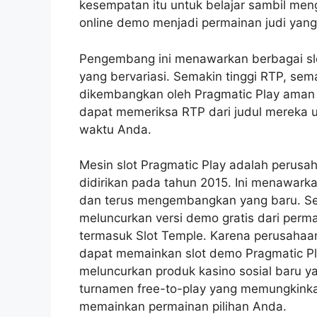
kesempatan itu untuk belajar sambil men
online demo menjadi permainan judi yan
Pengembang ini menawarkan berbagai s
yang bervariasi. Semakin tinggi RTP, se
dikembangkan oleh Pragmatic Play aman d
dapat memeriksa RTP dari judul mereka 
waktu Anda.
Mesin slot Pragmatic Play adalah perusaha
didirikan pada tahun 2015. Ini menawark
dan terus mengembangkan yang baru. Sel
meluncurkan versi demo gratis dari permai
termasuk Slot Temple. Karena perusahaan i
dapat memainkan slot demo Pragmatic Pl
meluncurkan produk kasino sosial baru ya
turnamen free-to-play yang memungkink
memainkan permainan pilihan Anda.