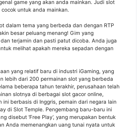
genal game yang akan anda mainkan. Judi slot
g cocok untuk anda mainkan.
lot dalam tema yang berbeda dan dengan RTP
makin besar peluang menang! Gim yang
an terjamin dan pasti patut dicoba. Anda juga
untuk melihat apakah mereka sepadan dengan
an yang relatif baru di industri iGaming, yang
an lebih dari 200 permainan slot yang berbeda
ama beberapa tahun terakhir, perusahaan telah
nan slotnya di berbagai slot gacor online,
ni berbasis di Inggris, pemain dari negara lain
ay di Slot Temple. Pengembang baru-baru ini
ng disebut ‘Free Play’, yang merupakan bentuk
an Anda memenangkan uang tunai nyata untuk