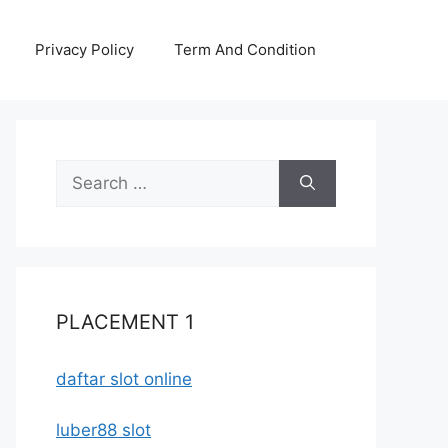
Privacy Policy
Term And Condition
Search
for:
PLACEMENT 1
daftar slot online
luber88 slot