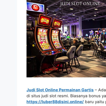
Judi Slot Online Permainan Gartis
– Ada
di situs judi slot resmi. Biasanya bonus
https://luber88disini.online/
baru yaitu 