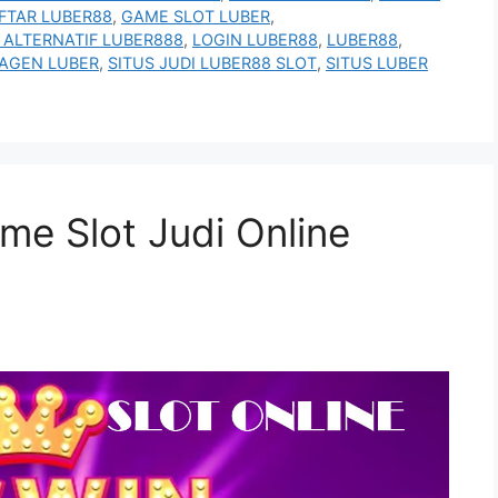
FTAR LUBER88
,
GAME SLOT LUBER
,
 ALTERNATIF LUBER888
,
LOGIN LUBER88
,
LUBER88
,
 AGEN LUBER
,
SITUS JUDI LUBER88 SLOT
,
SITUS LUBER
e Slot Judi Online