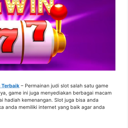
 Terbaik
– Permainan judi slot salah satu game
nya, game ini juga menyediakan berbagai macam
ai hadiah kemenangan. Slot juga bisa anda
ka anda memiliki internet yang baik agar anda