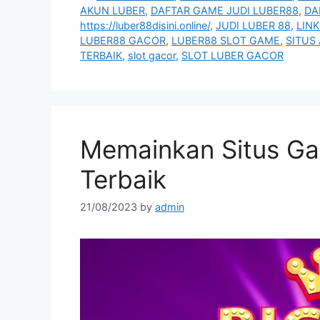
AKUN LUBER
,
DAFTAR GAME JUDI LUBER88
,
DA
https://luber88disini.online/
,
JUDI LUBER 88
,
LINK
LUBER88 GACOR
,
LUBER88 SLOT GAME
,
SITUS
TERBAIK
,
slot gacor
,
SLOT LUBER GACOR
Memainkan Situs Gam
Terbaik
21/08/2023
by
admin