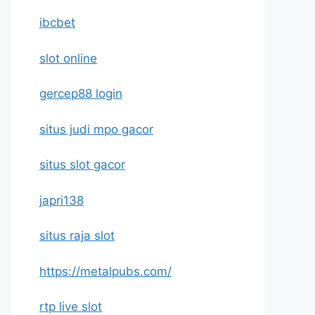
ibcbet
slot online
gercep88 login
situs judi mpo gacor
situs slot gacor
japri138
situs raja slot
https://metalpubs.com/
rtp live slot