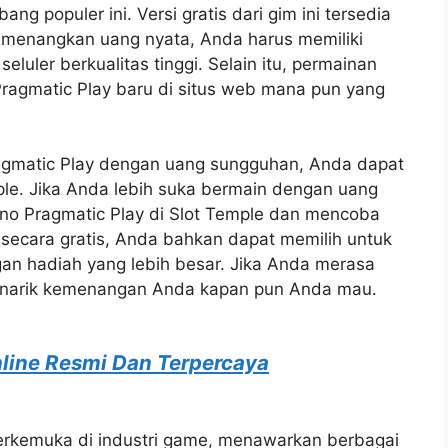
 populer ini. Versi gratis dari gim ini tersedia
memenangkan uang nyata, Anda harus memiliki
eluler berkualitas tinggi. Selain itu, permainan
Pragmatic Play baru di situs web mana pun yang
ragmatic Play dengan uang sungguhan, Anda dapat
le. Jika Anda lebih suka bermain dengan uang
o Pragmatic Play di Slot Temple dan mencoba
secara gratis, Anda bahkan dapat memilih untuk
an hadiah yang lebih besar. Jika Anda merasa
enarik kemenangan Anda kapan pun Anda mau.
nline Resmi Dan Terpercaya
terkemuka di industri game, menawarkan berbagai