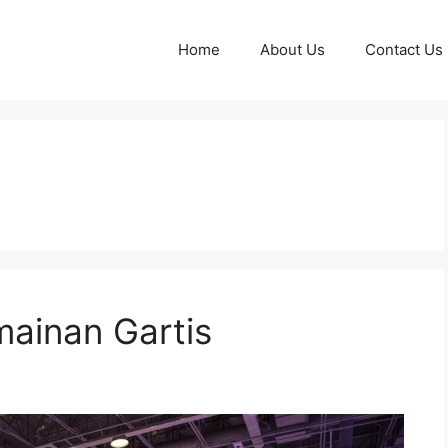
Home
About Us
Contact Us
mainan Gartis