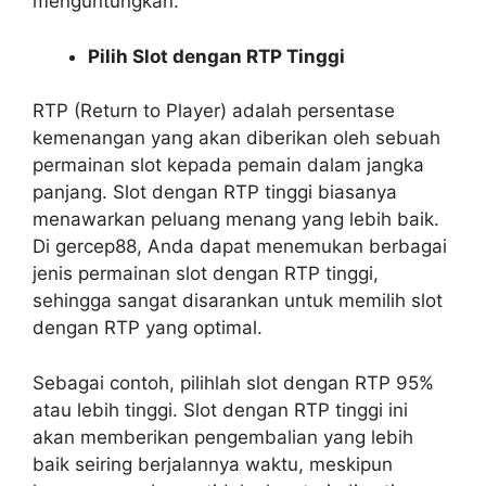
menguntungkan.
Pilih Slot dengan RTP Tinggi
RTP (Return to Player) adalah persentase
kemenangan yang akan diberikan oleh sebuah
permainan slot kepada pemain dalam jangka
panjang. Slot dengan RTP tinggi biasanya
menawarkan peluang menang yang lebih baik.
Di gercep88, Anda dapat menemukan berbagai
jenis permainan slot dengan RTP tinggi,
sehingga sangat disarankan untuk memilih slot
dengan RTP yang optimal.
Sebagai contoh, pilihlah slot dengan RTP 95%
atau lebih tinggi. Slot dengan RTP tinggi ini
akan memberikan pengembalian yang lebih
baik seiring berjalannya waktu, meskipun