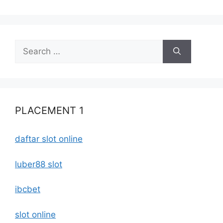
Search
for:
PLACEMENT 1
daftar slot online
luber88 slot
ibcbet
slot online