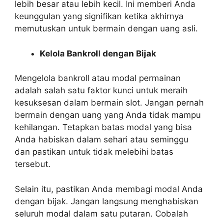
lebih besar atau lebih kecil. Ini memberi Anda
keunggulan yang signifikan ketika akhirnya
memutuskan untuk bermain dengan uang asli.
Kelola Bankroll dengan Bijak
Mengelola bankroll atau modal permainan
adalah salah satu faktor kunci untuk meraih
kesuksesan dalam bermain slot. Jangan pernah
bermain dengan uang yang Anda tidak mampu
kehilangan. Tetapkan batas modal yang bisa
Anda habiskan dalam sehari atau seminggu
dan pastikan untuk tidak melebihi batas
tersebut.
Selain itu, pastikan Anda membagi modal Anda
dengan bijak. Jangan langsung menghabiskan
seluruh modal dalam satu putaran. Cobalah