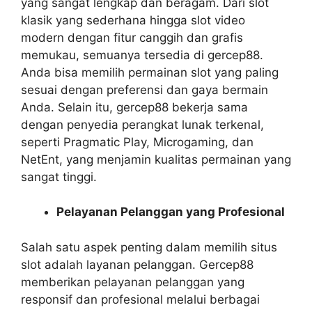
yang sangat lengkap dan beragam. Dari slot
klasik yang sederhana hingga slot video
modern dengan fitur canggih dan grafis
memukau, semuanya tersedia di gercep88.
Anda bisa memilih permainan slot yang paling
sesuai dengan preferensi dan gaya bermain
Anda. Selain itu, gercep88 bekerja sama
dengan penyedia perangkat lunak terkenal,
seperti Pragmatic Play, Microgaming, dan
NetEnt, yang menjamin kualitas permainan yang
sangat tinggi.
Pelayanan Pelanggan yang Profesional
Salah satu aspek penting dalam memilih situs
slot adalah layanan pelanggan. Gercep88
memberikan pelayanan pelanggan yang
responsif dan profesional melalui berbagai