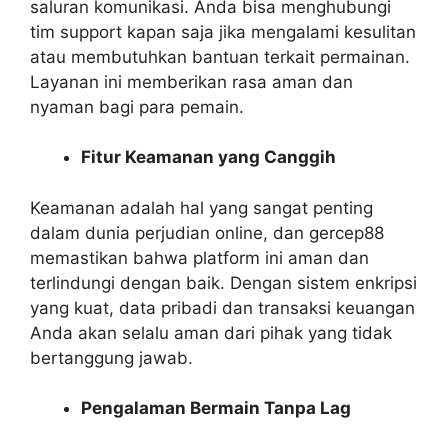
saluran komunikasi. Anda bisa menghubungi
tim support kapan saja jika mengalami kesulitan
atau membutuhkan bantuan terkait permainan.
Layanan ini memberikan rasa aman dan
nyaman bagi para pemain.
Fitur Keamanan yang Canggih
Keamanan adalah hal yang sangat penting
dalam dunia perjudian online, dan gercep88
memastikan bahwa platform ini aman dan
terlindungi dengan baik. Dengan sistem enkripsi
yang kuat, data pribadi dan transaksi keuangan
Anda akan selalu aman dari pihak yang tidak
bertanggung jawab.
Pengalaman Bermain Tanpa Lag