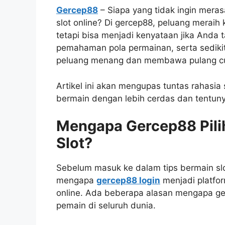
Gercep88
– Siapa yang tidak ingin mera
slot online? Di gercep88, peluang merai
tetapi bisa menjadi kenyataan jika Anda 
pemahaman pola permainan, serta sedik
peluang menang dan membawa pulang cu
Artikel ini akan mengupas tuntas rahasia
bermain dengan lebih cerdas dan tentuny
Mengapa Gercep88 Pili
Slot?
Sebelum masuk ke dalam tips bermain slot
mengapa
gercep88 login
menjadi platfor
online. Ada beberapa alasan mengapa ge
pemain di seluruh dunia.