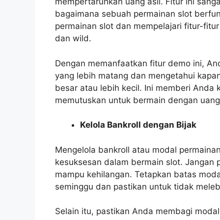
mempertaruhkan uang asli. Fitur ini san
bagaimana sebuah permainan slot berfun
permainan slot dan mempelajari fitur-fitur
dan wild.
Dengan memanfaatkan fitur demo ini, A
yang lebih matang dan mengetahui kapan
besar atau lebih kecil. Ini memberi Anda 
memutuskan untuk bermain dengan uang 
Kelola Bankroll dengan Bijak
Mengelola bankroll atau modal permainan 
kesuksesan dalam bermain slot. Jangan 
mampu kehilangan. Tetapkan batas modal
seminggu dan pastikan untuk tidak melebi
Selain itu, pastikan Anda membagi moda