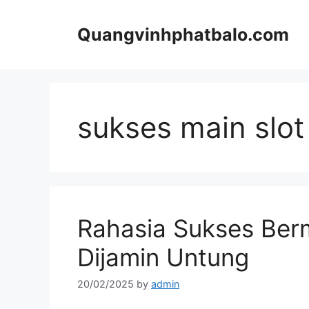
Skip
to
Quangvinhphatbalo.com
content
sukses main slot
Rahasia Sukses Berm
Dijamin Untung
20/02/2025
by
admin