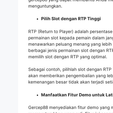
menguntungkan.
Pilih Slot dengan RTP Tinggi
RTP (Return to Player) adalah persentas
permainan slot kepada pemain dalam jang
menawarkan peluang menang yang lebih 
berbagai jenis permainan slot dengan RTP
memilih slot dengan RTP yang optimal.
Sebagai contoh, pilihlah slot dengan RTP 
akan memberikan pengembalian yang lebih
kemenangan besar tidak akan terjadi seti
Manfaatkan Fitur Demo untuk Lat
Gercep88 menyediakan fitur demo yang 