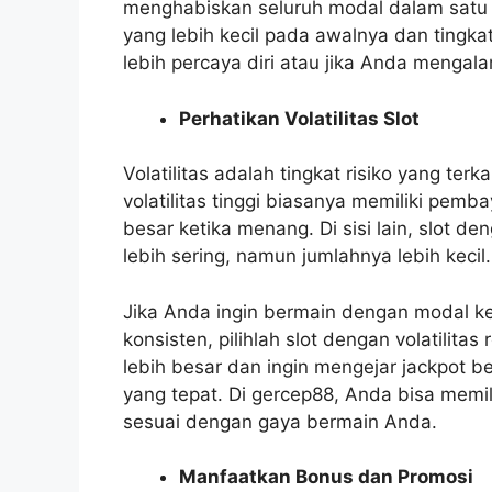
menghabiskan seluruh modal dalam satu 
yang lebih kecil pada awalnya dan tingk
lebih percaya diri atau jika Anda mengal
Perhatikan Volatilitas Slot
Volatilitas adalah tingkat risiko yang te
volatilitas tinggi biasanya memiliki pemba
besar ketika menang. Di sisi lain, slot 
lebih sering, namun jumlahnya lebih kecil.
Jika Anda ingin bermain dengan modal k
konsisten, pilihlah slot dengan volatilita
lebih besar dan ingin mengejar jackpot bes
yang tepat. Di gercep88, Anda bisa memili
sesuai dengan gaya bermain Anda.
Manfaatkan Bonus dan Promosi