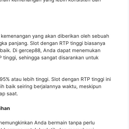
e kemenangan yang akan diberikan oleh sebuah
ka panjang. Slot dengan RTP tinggi biasanya
baik. Di gercep88, Anda dapat menemukan
 tinggi, sehingga sangat disarankan untuk
95% atau lebih tinggi. Slot dengan RTP tinggi ini
 baik seiring berjalannya waktu, meskipun
ap saat.
ihan
memungkinkan Anda bermain tanpa perlu