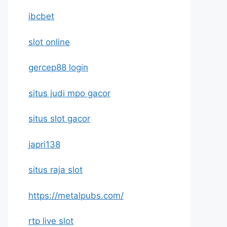
ibcbet
slot online
gercep88 login
situs judi mpo gacor
situs slot gacor
japri138
situs raja slot
https://metalpubs.com/
rtp live slot