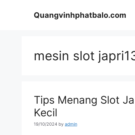
Skip
to
Quangvinhphatbalo.com
content
mesin slot japri1
Tips Menang Slot J
Kecil
19/10/2024
by
admin