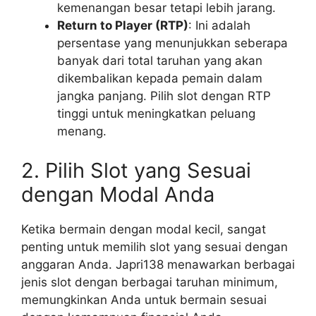
kemenangan besar tetapi lebih jarang.
Return to Player (RTP)
: Ini adalah
persentase yang menunjukkan seberapa
banyak dari total taruhan yang akan
dikembalikan kepada pemain dalam
jangka panjang. Pilih slot dengan RTP
tinggi untuk meningkatkan peluang
menang.
2. Pilih Slot yang Sesuai
dengan Modal Anda
Ketika bermain dengan modal kecil, sangat
penting untuk memilih slot yang sesuai dengan
anggaran Anda. Japri138 menawarkan berbagai
jenis slot dengan berbagai taruhan minimum,
memungkinkan Anda untuk bermain sesuai