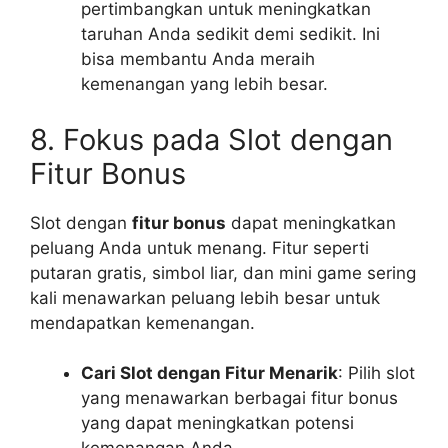
pertimbangkan untuk meningkatkan
taruhan Anda sedikit demi sedikit. Ini
bisa membantu Anda meraih
kemenangan yang lebih besar.
8. Fokus pada Slot dengan
Fitur Bonus
Slot dengan
fitur bonus
dapat meningkatkan
peluang Anda untuk menang. Fitur seperti
putaran gratis, simbol liar, dan mini game sering
kali menawarkan peluang lebih besar untuk
mendapatkan kemenangan.
Cari Slot dengan Fitur Menarik
: Pilih slot
yang menawarkan berbagai fitur bonus
yang dapat meningkatkan potensi