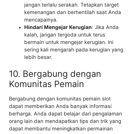
jangan terlalu serakah. Tetapkan target
kemenangan dan berhentilah saat Anda
mencapainya.
Hindari Mengejar Kerugian
: Jika Anda
kalah, jangan tergoda untuk terus
bermain untuk mengejar kerugian. Ini
sering kali mengarah pada kerugian yang
lebih besar.
10. Bergabung dengan
Komunitas Pemain
Bergabung dengan komunitas pemain slot
dapat memberikan Anda banyak informasi
berharga. Anda dapat belajar dari pengalaman
orang lain dan mendapatkan tips dan trik yang
dapat membantu meningkatkan permainan