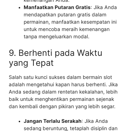
kemenangan Anda.
Manfaatkan Putaran Gratis
: Jika Anda
mendapatkan putaran gratis dalam
permainan, manfaatkan kesempatan ini
untuk mencoba meraih kemenangan
tanpa mengeluarkan modal.
9. Berhenti pada Waktu
yang Tepat
Salah satu kunci sukses dalam bermain slot
adalah mengetahui kapan harus berhenti. Jika
Anda sedang dalam rentetan kekalahan, lebih
baik untuk menghentikan permainan sejenak
dan kembali dengan pikiran yang lebih segar.
Jangan Terlalu Serakah
: Jika Anda
sedang beruntung, tetaplah disiplin dan