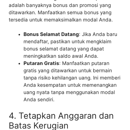
adalah banyaknya bonus dan promosi yang
ditawarkan. Manfaatkan semua bonus yang
tersedia untuk memaksimalkan modal Anda.
Bonus Selamat Datang
: Jika Anda baru
mendaftar, pastikan untuk mengklaim
bonus selamat datang yang dapat
meningkatkan saldo awal Anda.
Putaran Gratis
: Manfaatkan putaran
gratis yang ditawarkan untuk bermain
tanpa risiko kehilangan uang. Ini memberi
Anda kesempatan untuk memenangkan
uang nyata tanpa menggunakan modal
Anda sendiri.
4. Tetapkan Anggaran dan
Batas Kerugian