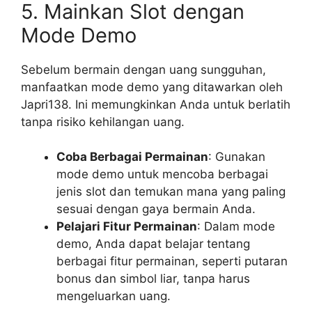
5. Mainkan Slot dengan
Mode Demo
Sebelum bermain dengan uang sungguhan,
manfaatkan mode demo yang ditawarkan oleh
Japri138. Ini memungkinkan Anda untuk berlatih
tanpa risiko kehilangan uang.
Coba Berbagai Permainan
: Gunakan
mode demo untuk mencoba berbagai
jenis slot dan temukan mana yang paling
sesuai dengan gaya bermain Anda.
Pelajari Fitur Permainan
: Dalam mode
demo, Anda dapat belajar tentang
berbagai fitur permainan, seperti putaran
bonus dan simbol liar, tanpa harus
mengeluarkan uang.