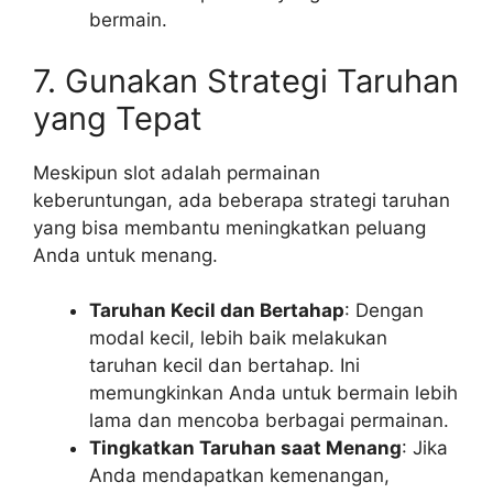
bermain.
7. Gunakan Strategi Taruhan
yang Tepat
Meskipun slot adalah permainan
keberuntungan, ada beberapa strategi taruhan
yang bisa membantu meningkatkan peluang
Anda untuk menang.
Taruhan Kecil dan Bertahap
: Dengan
modal kecil, lebih baik melakukan
taruhan kecil dan bertahap. Ini
memungkinkan Anda untuk bermain lebih
lama dan mencoba berbagai permainan.
Tingkatkan Taruhan saat Menang
: Jika
Anda mendapatkan kemenangan,