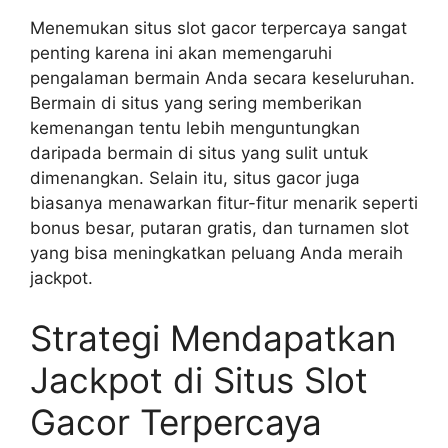
Menemukan situs slot gacor terpercaya sangat
penting karena ini akan memengaruhi
pengalaman bermain Anda secara keseluruhan.
Bermain di situs yang sering memberikan
kemenangan tentu lebih menguntungkan
daripada bermain di situs yang sulit untuk
dimenangkan. Selain itu, situs gacor juga
biasanya menawarkan fitur-fitur menarik seperti
bonus besar, putaran gratis, dan turnamen slot
yang bisa meningkatkan peluang Anda meraih
jackpot.
Strategi Mendapatkan
Jackpot di Situs Slot
Gacor Terpercaya