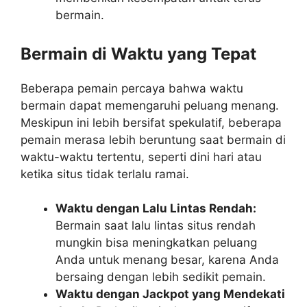
bermain.
Bermain di Waktu yang Tepat
Beberapa pemain percaya bahwa waktu
bermain dapat memengaruhi peluang menang.
Meskipun ini lebih bersifat spekulatif, beberapa
pemain merasa lebih beruntung saat bermain di
waktu-waktu tertentu, seperti dini hari atau
ketika situs tidak terlalu ramai.
Waktu dengan Lalu Lintas Rendah:
Bermain saat lalu lintas situs rendah
mungkin bisa meningkatkan peluang
Anda untuk menang besar, karena Anda
bersaing dengan lebih sedikit pemain.
Waktu dengan Jackpot yang Mendekati