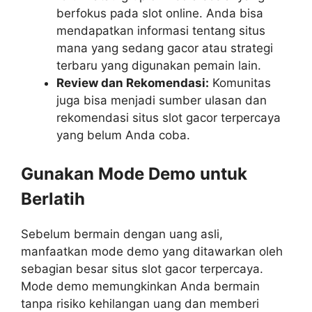
berfokus pada slot online. Anda bisa
mendapatkan informasi tentang situs
mana yang sedang gacor atau strategi
terbaru yang digunakan pemain lain.
Review dan Rekomendasi:
Komunitas
juga bisa menjadi sumber ulasan dan
rekomendasi situs slot gacor terpercaya
yang belum Anda coba.
Gunakan Mode Demo untuk
Berlatih
Sebelum bermain dengan uang asli,
manfaatkan mode demo yang ditawarkan oleh
sebagian besar situs slot gacor terpercaya.
Mode demo memungkinkan Anda bermain
tanpa risiko kehilangan uang dan memberi