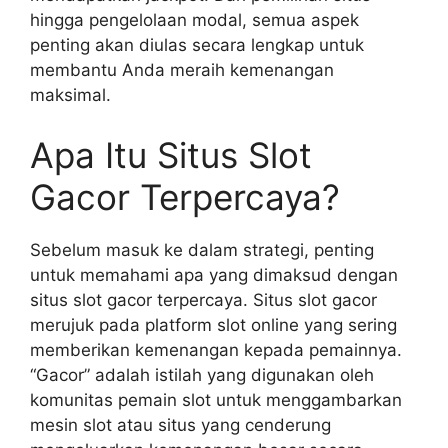
hingga pengelolaan modal, semua aspek
penting akan diulas secara lengkap untuk
membantu Anda meraih kemenangan
maksimal.
Apa Itu Situs Slot
Gacor Terpercaya?
Sebelum masuk ke dalam strategi, penting
untuk memahami apa yang dimaksud dengan
situs slot gacor terpercaya. Situs slot gacor
merujuk pada platform slot online yang sering
memberikan kemenangan kepada pemainnya.
“Gacor” adalah istilah yang digunakan oleh
komunitas pemain slot untuk menggambarkan
mesin slot atau situs yang cenderung