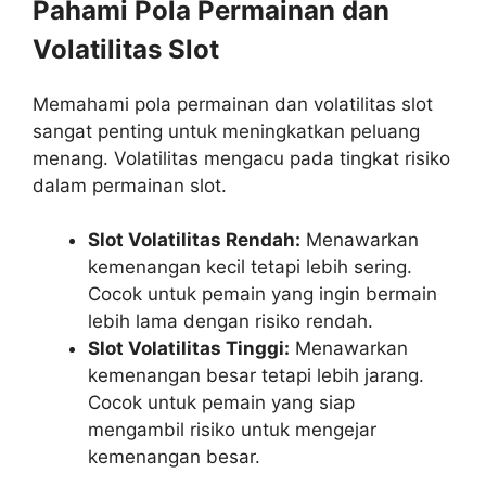
Pahami Pola Permainan dan
Volatilitas Slot
Memahami pola permainan dan volatilitas slot
sangat penting untuk meningkatkan peluang
menang. Volatilitas mengacu pada tingkat risiko
dalam permainan slot.
Slot Volatilitas Rendah:
Menawarkan
kemenangan kecil tetapi lebih sering.
Cocok untuk pemain yang ingin bermain
lebih lama dengan risiko rendah.
Slot Volatilitas Tinggi:
Menawarkan
kemenangan besar tetapi lebih jarang.
Cocok untuk pemain yang siap
mengambil risiko untuk mengejar
kemenangan besar.