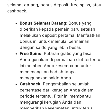
selamat datang, bonus deposit, free spins, atau
cashback.
Bonus Selamat Datang:
Bonus yang
diberikan kepada pemain baru setelah
melakukan deposit pertama. Manfaatkan
bonus ini untuk memulai permainan
dengan saldo yang lebih besar.
Free Spins:
Putaran gratis yang bisa
Anda gunakan di permainan slot tertentu.
Ini memberi Anda kesempatan untuk
memenangkan hadiah tanpa
menggunakan saldo Anda.
Cashback:
Pengembalian sejumlah
persentase dari kerugian Anda dalam
periode tertentu. Fitur ini membantu
mengurangi kerugian Anda dan
memberikan kesempatan untuk terus