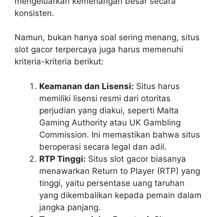
mengeluarkan kemenangan besar secara
konsisten.
Namun, bukan hanya soal sering menang, situs
slot gacor terpercaya juga harus memenuhi
kriteria-kriteria berikut:
Keamanan dan Lisensi:
Situs harus
memiliki lisensi resmi dari otoritas
perjudian yang diakui, seperti Malta
Gaming Authority atau UK Gambling
Commission. Ini memastikan bahwa situs
beroperasi secara legal dan adil.
RTP Tinggi:
Situs slot gacor biasanya
menawarkan Return to Player (RTP) yang
tinggi, yaitu persentase uang taruhan
yang dikembalikan kepada pemain dalam
jangka panjang.