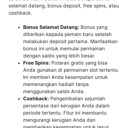
selamat datang, bonus deposit, free spins, atau
cashback.
Bonus Selamat Datang:
Bonus yang
diberikan kepada pemain baru setelah
melakukan deposit pertama. Manfaatkan
bonus ini untuk memulai permainan
dengan saldo yang lebih besar.
Free Spins:
Putaran gratis yang bisa
Anda gunakan di permainan slot tertentu.
Ini memberi Anda kesempatan untuk
memenangkan hadiah tanpa
menggunakan saldo Anda.
Cashback:
Pengembalian sejumlah
persentase dari kerugian Anda dalam
periode tertentu. Fitur ini membantu
mengurangi kerugian Anda dan
memberikan kesempatan untuk terus