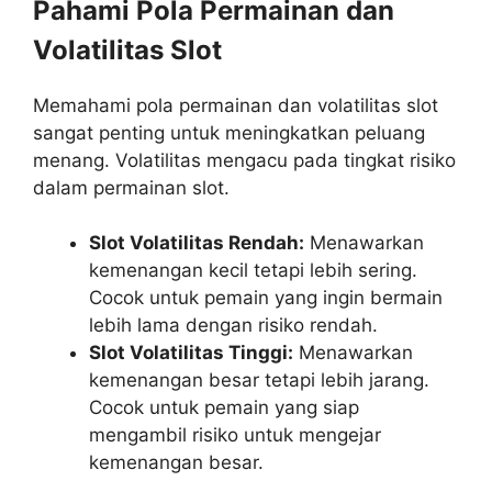
Pahami Pola Permainan dan
Volatilitas Slot
Memahami pola permainan dan volatilitas slot
sangat penting untuk meningkatkan peluang
menang. Volatilitas mengacu pada tingkat risiko
dalam permainan slot.
Slot Volatilitas Rendah:
Menawarkan
kemenangan kecil tetapi lebih sering.
Cocok untuk pemain yang ingin bermain
lebih lama dengan risiko rendah.
Slot Volatilitas Tinggi:
Menawarkan
kemenangan besar tetapi lebih jarang.
Cocok untuk pemain yang siap
mengambil risiko untuk mengejar
kemenangan besar.