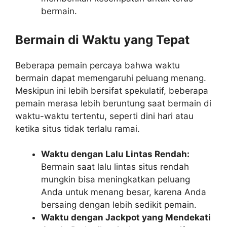
bermain.
Bermain di Waktu yang Tepat
Beberapa pemain percaya bahwa waktu
bermain dapat memengaruhi peluang menang.
Meskipun ini lebih bersifat spekulatif, beberapa
pemain merasa lebih beruntung saat bermain di
waktu-waktu tertentu, seperti dini hari atau
ketika situs tidak terlalu ramai.
Waktu dengan Lalu Lintas Rendah:
Bermain saat lalu lintas situs rendah
mungkin bisa meningkatkan peluang
Anda untuk menang besar, karena Anda
bersaing dengan lebih sedikit pemain.
Waktu dengan Jackpot yang Mendekati