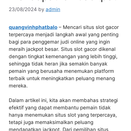
23/08/2024
by
admin
quangvinhphatbalo
– Mencari situs slot gacor
terpercaya menjadi langkah awal yang penting
bagi para penggemar judi online yang ingin
meraih jackpot besar. Situs slot gacor dikenal
dengan tingkat kemenangan yang lebih tinggi,
sehingga tidak heran jika semakin banyak
pemain yang berusaha menemukan platform
terbaik untuk meningkatkan peluang menang
mereka.
Dalam artikel ini, kita akan membahas strategi
efektif yang dapat membantu pemain tidak
hanya menemukan situs slot yang terpercaya,
tetapi juga memaksimalkan peluang
mendapatkan jackpot. Dari pemilihan situs