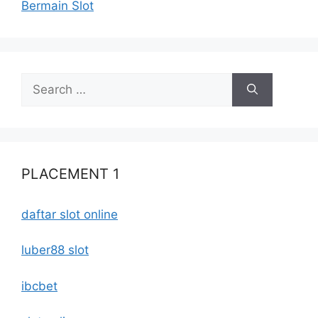
Bermain Slot
Search
for:
PLACEMENT 1
daftar slot online
luber88 slot
ibcbet