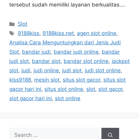
tersebut sudah memiliki layanan berkualitas.…
Categories
Slot
Tags
9188kiss
,
9188kiss.net
,
agen slot online
,
Analisa Cara Menguntungkan dari Jenis Judi
Slot
,
bandar judi
,
bandar judi online
,
bandar
judi slot
,
bandar slot
,
bandar slot online
,
jackpot
slot
,
judi
,
judi online
,
judi slot
,
judi slot online
,
kiss9188
,
mesin slot
,
situs slot gacor
,
situs slot
gacor hari ini
,
situs slot online
,
slot
,
slot gacor
,
slot gacor hari ini
,
slot online
Search