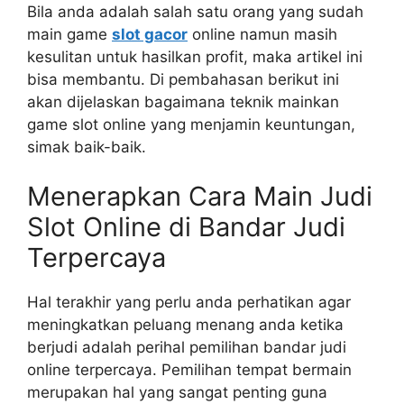
Bila anda adalah salah satu orang yang sudah
main game
slot gacor
online namun masih
kesulitan untuk hasilkan profit, maka artikel ini
bisa membantu. Di pembahasan berikut ini
akan dijelaskan bagaimana teknik mainkan
game slot online yang menjamin keuntungan,
simak baik-baik.
Menerapkan Cara Main Judi
Slot Online di Bandar Judi
Terpercaya
Hal terakhir yang perlu anda perhatikan agar
meningkatkan peluang menang anda ketika
berjudi adalah perihal pemilihan bandar judi
online terpercaya. Pemilihan tempat bermain
merupakan hal yang sangat penting guna