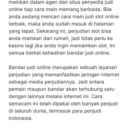
mainkan dalam agen dan situs penyedia judi
online tiap cara main memang berbeda. Bila
anda sedang mencari cara main judi slot online
terbaik, maka anda sudah masuk di halaman
yang tepat. Sekarang ini, perjudian slot bisa
anda mainkan dari rumah, jadi tidak perlu ke
kasino lagi jika anda ingin memainkan slot. Ini
semua berkat kehadiran bandar judi online.
Bandar judi online merupakan sebuah layanan
perjudian yang memanfaatkan jaringan internet
sebagai media perjudiannya. Jadi antara
pemain maupun bandar akan terhubung satu
dengan lainnya melalui internet ini. Cara
semacam ini telah dipakai oleh banyak penjudi
di seluruh dunia, termasuk para penjudi
indonesia.