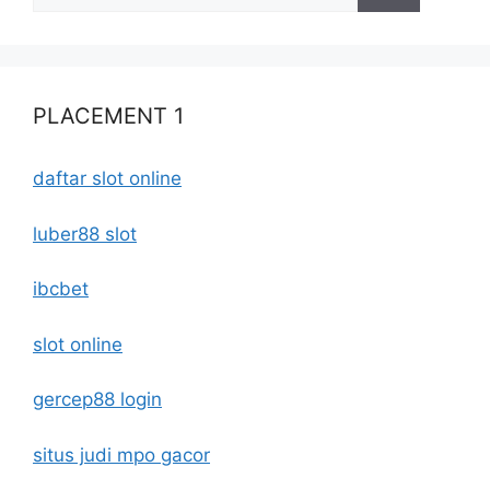
for:
PLACEMENT 1
daftar slot online
luber88 slot
ibcbet
slot online
gercep88 login
situs judi mpo gacor